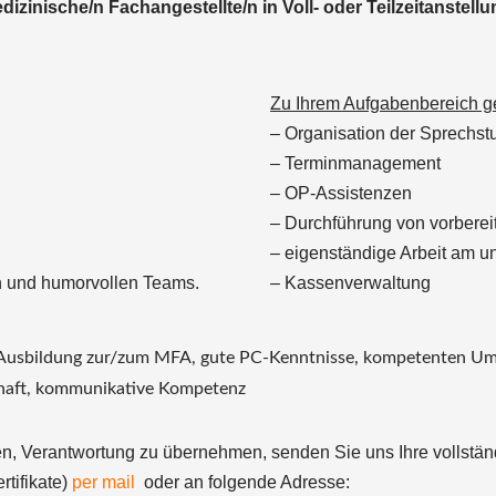
dizinische/n Fachangestellte/n in Voll- oder Teilzeitanstell
Zu Ihrem Aufgabenbereich ge
– Organisation der Sprechst
– Terminmanagement
– OP-Assistenzen
– Durchführung von vorbere
– eigenständige Arbeit am u
ten und humorvollen Teams.
– Kassenverwaltung
 Ausbildung zur/zum MFA, gute PC-Kenntnisse, kompetenten Um
schaft, kommunikative Kompetenz
uen, Verantwortung zu übernehmen, senden Sie uns Ihre vollst
rtifikate)
per mail
oder an folgende Adresse: